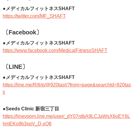
●メディカルフィットネスSHAFT
https://twitter.com/MF_SHAFT
〔Facebook〕
●メディカルフィットネスSHAFT
https://www.facebook.com/MedicalFitnessSHAFT
〔LINE〕
●メディカルフィットネスSHAFT
https://line.me/R/ti/p/@920taslj?from=page&searchId=920tas
lj
●Seeds Clinic 新宿三丁目
https://linevoom.line.me/user/_dY07rdbA9LCJaWsX6oEY6L
hmEKo9b3xqV_D-xQ8