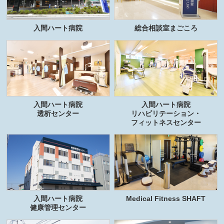
入間ハート病院
総合相談室まごころ
入間ハート病院
入間ハート病院
透析センター
リハビリテーション・
フィットネスセンター
入間ハート病院
Medical Fitness SHAFT
健康管理センター