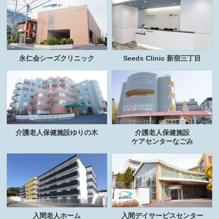
永仁会シーズクリニック
Seeds Clinic 新宿三丁目
介護老人保健施設ゆりの木
介護老人保健施設
ケアセンターなごみ
入間老人ホーム
入間デイサービスセンター