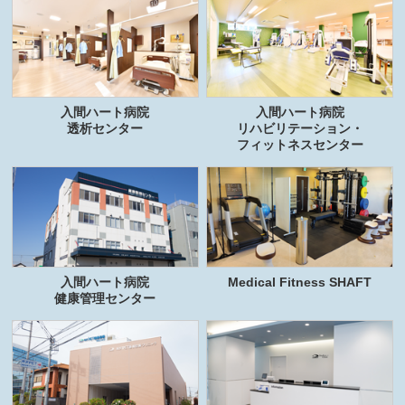
入間ハート病院
入間ハート病院
透析センター
リハビリテーション・
フィットネスセンター
入間ハート病院
Medical Fitness SHAFT
健康管理センター