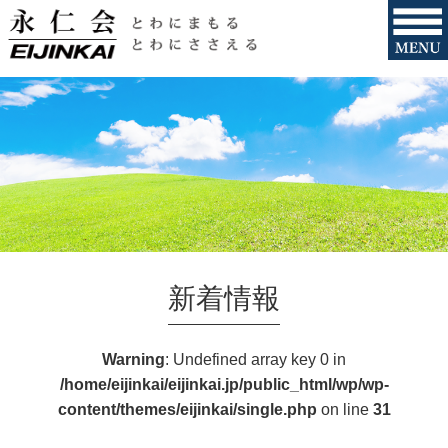
新着情報
Warning
: Undefined array key 0 in
/home/eijinkai/eijinkai.jp/public_html/wp/wp-
content/themes/eijinkai/single.php
on line
31