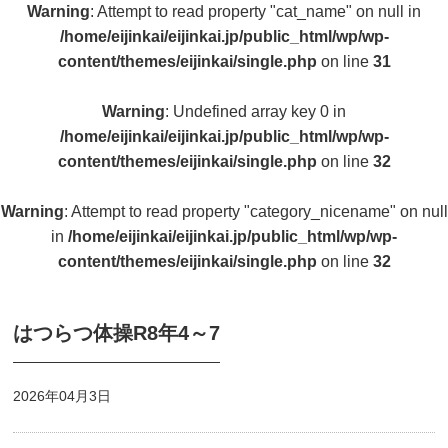
Warning
: Attempt to read property "cat_name" on null in
/home/eijinkai/eijinkai.jp/public_html/wp/wp-
content/themes/eijinkai/single.php
on line
31
Warning
: Undefined array key 0 in
/home/eijinkai/eijinkai.jp/public_html/wp/wp-
content/themes/eijinkai/single.php
on line
32
Warning
: Attempt to read property "category_nicename" on null
in
/home/eijinkai/eijinkai.jp/public_html/wp/wp-
content/themes/eijinkai/single.php
on line
32
はつらつ体操R8年4～7
2026年04月3日